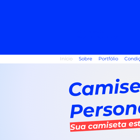
Camisetas
Personalizadas
Início
Sobre
Portfólio
Condi
Camis
Person
Sua camiseta est