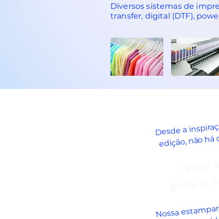
Diversos sistemas de impress
transfer, digital (DTF), pow
Desde a inspiraç
edição, não há 
Quer u
para o 
Nossa estampari
clientes e i