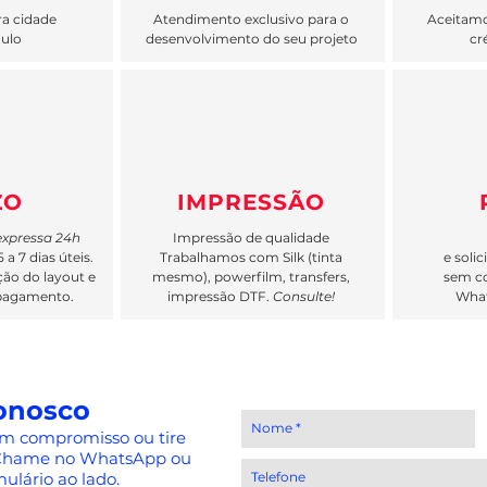
ra cidade
Atendimento exclusivo para o
Aceitamo
aulo
desenvolvimento do seu projeto
cr
ZO
IMPRESSÃO
expressa 24h
Impressão de qualidade
a 7 dias úteis.
Trabalhamos com Silk (tinta
e soli
ão do layout e
mesmo), powerfilm, transfers,
sem c
pagamento.
impressão DTF.
Consulte!
Wha
onosco
m compromisso ou tire
. Chame no WhatsApp ou
ulário ao lado.