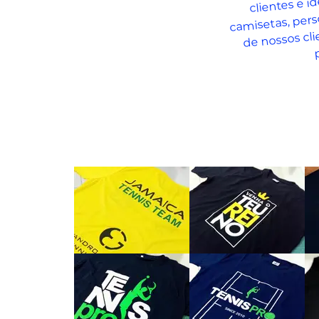
camisetas, per
de nossos cl