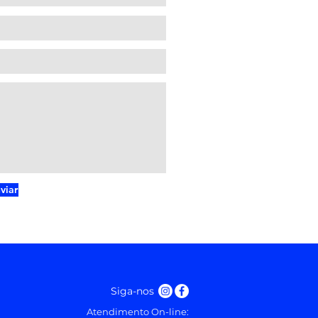
viar
Siga-nos
Atendimento On-line: