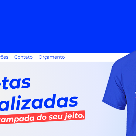
SILK
DIGITAL
SUBLIMAÇÃO
DTF
BORDAD
ções
Contato
Orçamento
etas
alizadas
ampada do seu jeito.