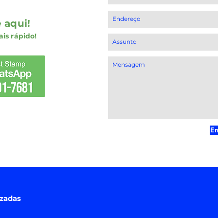
 aqui!
is rápido!
En
izadas