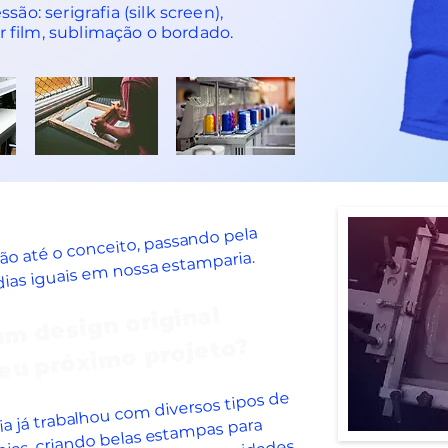
ão: serigrafia (silk screen),
er film, sublimação o bordado.
ão até o conceito, passando pela
dias iguais em nossa estamparia.
​
m design original
seu próximo projeto?
​
a já trabalhou com diversos tipos de
deias, criando belas estampas para