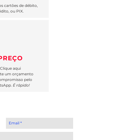
s cartões de débito,
édito, ou PIX.
PREÇO
Clique aqui
cite um orçamento
ompromisso pelo
tsApp.
É rápido!